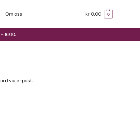
Om oss
kr
0,00
0
– 16.00.
sord via e-post.