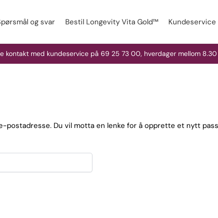
Spørsmål og svar
Bestil Longevity Vita Gold™
Kundeservice
ne kontakt med kundeservice på 69 25 73 00, hverdager mellom 8.30 
 e-postadresse. Du vil motta en lenke for å opprette et nytt pas